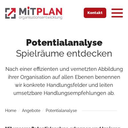
Zur Startseite
Zur mobilen Navigation
Zur Suche
Zum Hauptinhalt
Zum Fussbereich
Kontakt
Potentialanalyse
Spielräume entdecken
Nach einer effizienten und vernetzten Abbildung
ihrer Organisation auf allen Ebenen benennen
wir konkrete Handlungsfelder und leiten
umsetzbare Handlungsempfehlungen ab.
Home
Angebote
Potentialanalyse