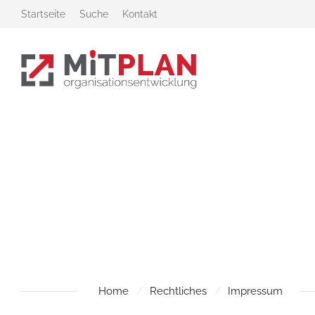
Zur Startseite
Zur Hauptnavigation
Zur Suche
Zum Hauptinhalt
Zum Fussbereich
Startseite
Suche
Kontakt
Home
Rechtliches
Impressum