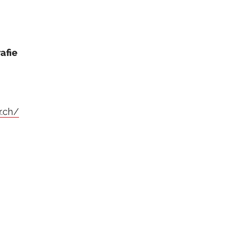
afie
r.ch/