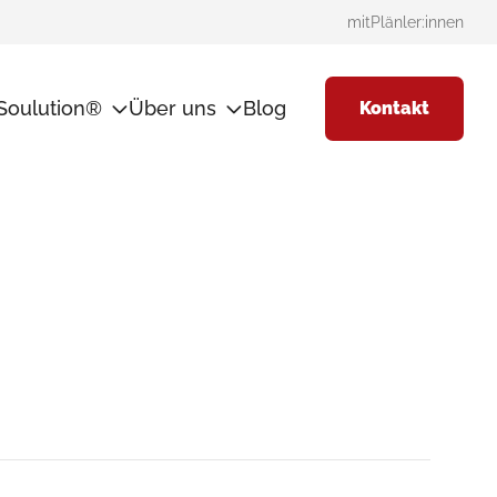
mitPlänler:innen
Soulution®
Über uns
Blog
Kontakt
thode
mitPlan
Team