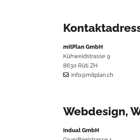
Kontaktadres
mitPlan GmbH
Kühweidstrasse 9
8630 Rüti ZH
info@mitplan.ch
Webdesign, W
indual GmbH
Grundbielstrasse 1