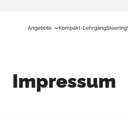
Angebote
Kompakt-Lehrgang
Steering
Potentialanalyse
Unsere Me
Transformation
Ad Interim
Führungs-Checkup
Impressum
Audit+
Weiterbildungen