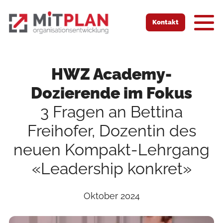
Zur Startseite
Zur mobilen Navigation
Zur Suche
Zum Hauptinhalt
Zum Fussbereich
Kontakt
HWZ Academy-
Dozierende im Fokus
3 Fragen an Bettina
Freihofer, Dozentin des
neuen Kompakt-Lehrgang
«Leadership konkret»
Oktober 2024