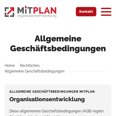
Zur Startseite
Zur mobilen Navigation
Zur Suche
Zum Hauptinhalt
Zum Fussbereich
Kontakt
Allgemeine
Geschäftsbedingungen
Home
Rechtliches
Allgemeine Geschäftsbedingungen
ALLGEMEINE GESCHÄFTSBEDINGUNGEN MITPLAN
Organisationsentwicklung
Diese allgemeinen Geschäftsbedingungen (AGB) regeln