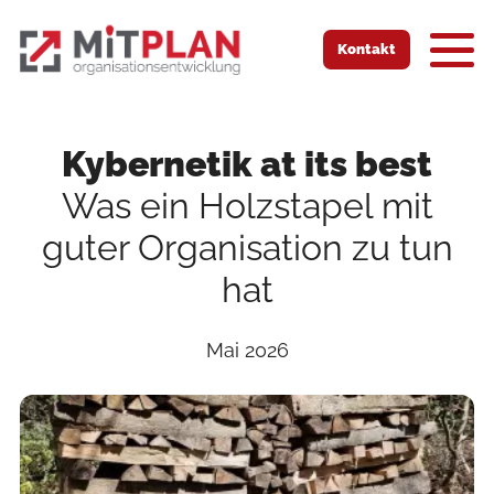
Zur Startseite
Zur mobilen Navigation
Zur Suche
Zum Hauptinhalt
Zum Fussbereich
Kontakt
Kybernetik at its best
Was ein Holzstapel mit
guter Organisation zu tun
hat
Mai 2026