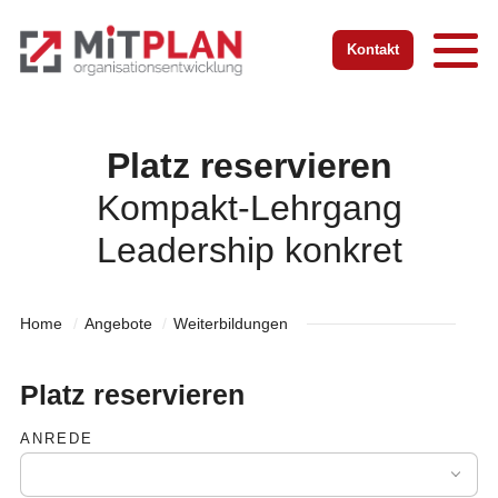
Zur Startseite
Zur mobilen Navigation
Zur Suche
Zum Hauptinhalt
Zum Fussbereich
Kontakt
Platz reservieren
Kompakt-Lehrgang
Leadership konkret
Home
Angebote
Weiterbildungen
Platz reservieren
ANREDE